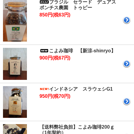
ブラジル セラード デュアス
ポンチス農園 トゥピー
850円(税63円)
こよみ珈琲 【新涼-shinryo】
900円(税67円)
インドネシア スラウェシG1
950円(税70円)
【送料弊社負担】こよみ珈琲200ｇ
（1年契約）