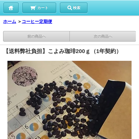
カート
検索
ホーム
＞
コーヒー定期便
前の商品へ
次の商品へ
【送料弊社負担】こよみ珈琲200ｇ（1年契約）