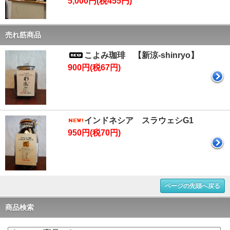
5,000円(税455円)
売れ筋商品
こよみ珈琲 【新涼-shinryo】
900円(税67円)
インドネシア スラウェシG1
950円(税70円)
ページの先頭へ戻る
商品検索