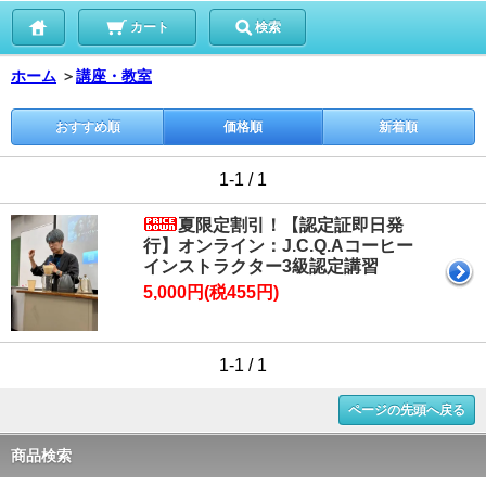
カート
検索
ホーム
＞
講座・教室
おすすめ順
価格順
新着順
1-1 / 1
夏限定割引！【認定証即日発
行】オンライン：J.C.Q.Aコーヒー
インストラクター3級認定講習
5,000円(税455円)
1-1 / 1
ページの先頭へ戻る
商品検索